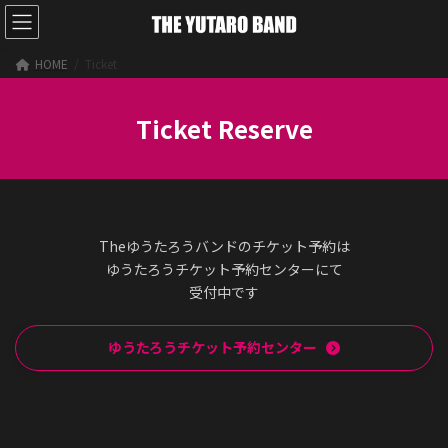
コ
ナ
ン
ビ
テ
ゲ
HOME
Ticket
ン
ー
ツ
シ
へ
ョ
Ticket Reserve
ス
ン
キ
に
ッ
移
プ
動
Theゆうたろうバンドのチケット予約は
ゆうたろうチケット予約センターにて
受付中です
ゆうたろうチケット予約センター