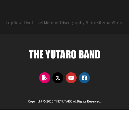
Top
News
Live
Ticket
Member
Discography
Photo
Sitemap
Store
Copyright © 2026 THE YUTARO All Rights Reserved.