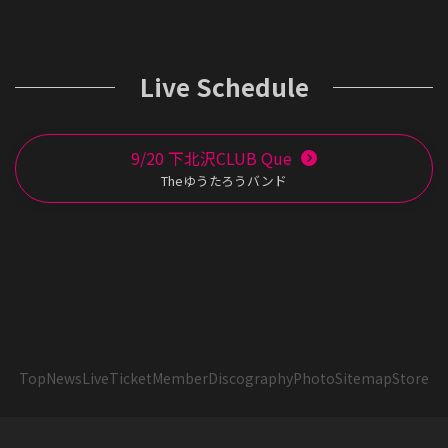
Live Schedule
9/20 下北沢CLUB Que
Theゆうたろうバンド
Top
News
Live
Ticket
Member
Discography
Photo
Sitemap
Store