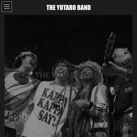
コ
ナ
ン
ビ
テ
ゲ
ン
ー
ツ
シ
へ
ョ
ス
ン
キ
に
ッ
移
プ
動
THE YUTARO BAND
official website